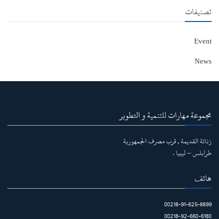
تصنيفات
Event
News
مجموعة مهارات للتنمية و التطوير
زناتة القديمة , قرب مصرف الجمهورية
طرابلس – ليبيا .
هاتف
00218-91-625-8899
00218-92-660-6180