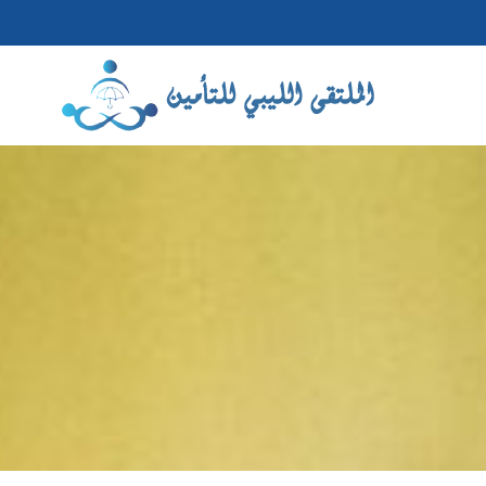
Ski
t
conten