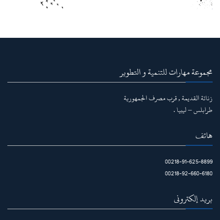
مجموعة مهارات للتنمية و التطوير
زناتة القديمة , قرب مصرف الجمهورية
طرابلس – ليبيا .
هاتف
00218-91-625-8899
00218-92-660-6180
بريد إلكتروني