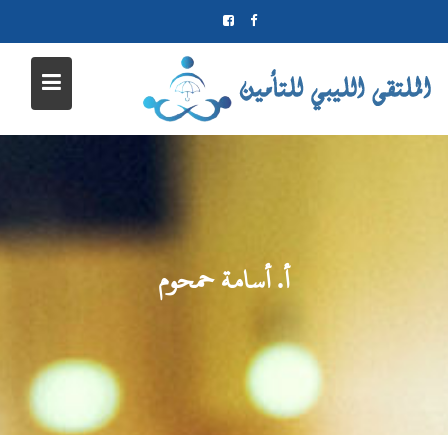
Ski
t
conten
أ. أسامة حمحوم