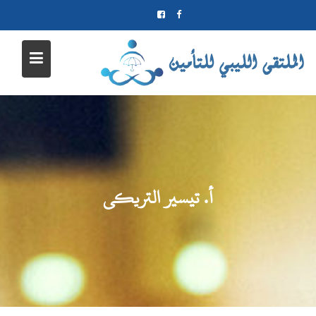
Ski
t
conten
أ. تيسير التريكي