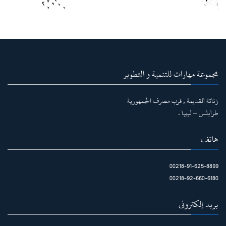
مجموعة مهارات للتنمية و التطوير
زناتة القديمة , قرب مصرف الجمهورية
طرابلس – ليبيا .
هاتف
00218-91-625-8899
00218-92-660-6180
بريد إلكتروني